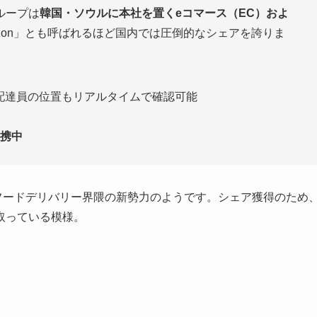
ループは
韓国・ソウルに本社を置く
eコマース（EC）およ
zon」とも呼ばれるほど国内では圧倒的なシェアを誇りま
く、配達員の位置もリアルタイムで確認可能
携中
いうフードデリバリー界隈の新勢力のようです。シェア獲得のため
取っている模様。