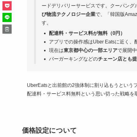
ードデリバリーサービスです。クーパング
び物流テクノロジー企業
で、「韓国版Ama
す。
配達料・サービス料が無料（0円）
アプリでの操作感はUber Eatsに近
現在は
東京都中心の一部エリア
で展開中
バーガーキングなどの
チェーン店とも提
UberEatsと出前館の2強体制に割り込もうと
配達料・サービス料無料という思い切った戦略を
価格設定について